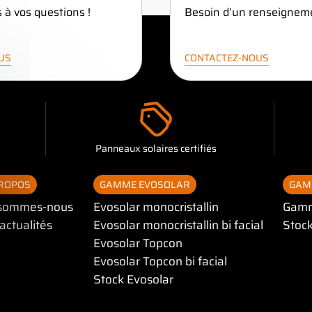
 à vos questions !
Besoin d’un renseignem
LUS
CONTACTEZ-NOUS
Panneaux solaires certifiés
PROPOS
GAMME EVOSOLAR
GAM
bandeau des cookies
 sommes-nous
Evosolar monocristallin
Gamm
actualités
Evosolar monocristallin bi facial
Stock
Evosolar Topcon
Evosolar Topcon bi facial
Stock Evosolar