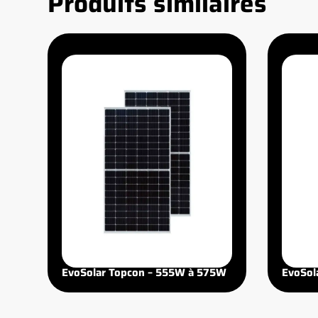
Produits similaires
EvoSolar Topcon – 555W à 575W
EvoSol