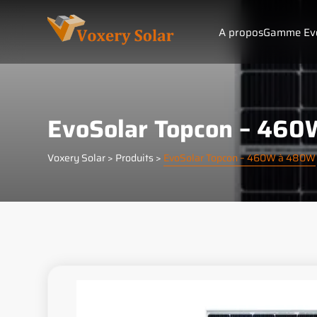
Panneau de gestion des cookies
A propos
Gamme Evo
EvoSolar Topcon – 46
Voxery Solar
>
Produits
>
EvoSolar Topcon – 460W à 480W