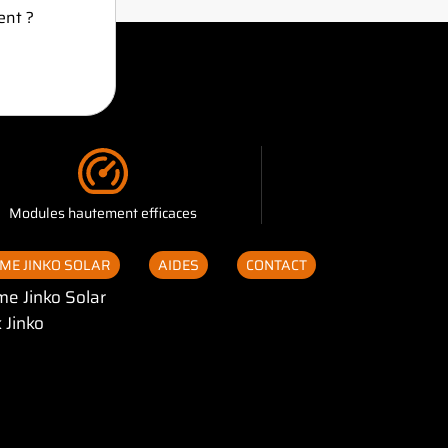
ent ?
Modules hautement efficaces
ME JINKO SOLAR
AIDES
CONTACT
e Jinko Solar
 Jinko