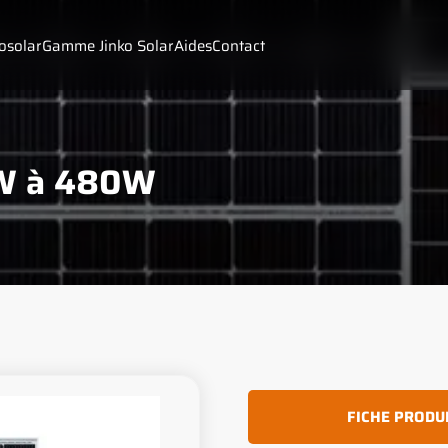
solar
Gamme Jinko Solar
Aides
Contact
0W à 480W
FICHE PRODU