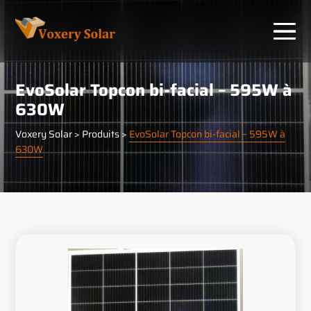
Panneau de gestion des cookies
EvoSolar Topcon bi-facial – 595W à
630W
Voxery Solar
>
Produits
>
EvoSolar Topcon bi-facial – 595W à
630W