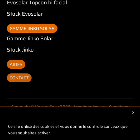
Evosolar Topcon bi facial
Stock Evosolar
GAMME JINKO SOLAR
Gamme Jinko Solar
Stock Jinko
AIDES
CONTACT
Copyright © Voxery Solar 2026 -
Mentions légales
-
Conditions
X
Mas
générales de vente
-
Réalisé par Tokiz Digital
-
Comment référencer
son site internet
Ce site utilise des cookies et vous donne le contrôle sur ceux que
vous souhaitez activer
UNE QUESTION ?
BESOIN D'AIDE ?