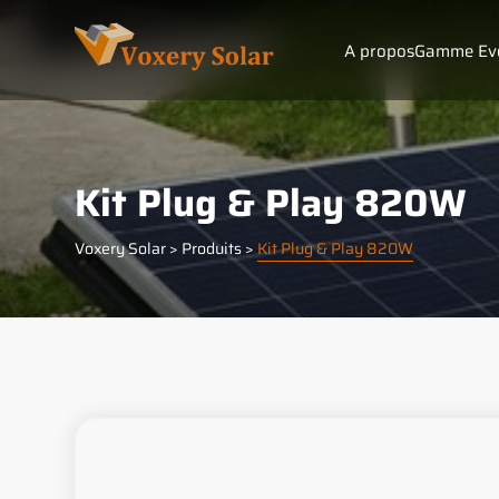
Panneau de gestion des cookies
A propos
Gamme Evo
Kit Plug & Play 820W
Voxery Solar
>
Produits
>
Kit Plug & Play 820W