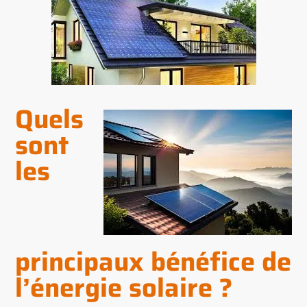
Quels
sont
les
principaux bénéfice de
l’énergie solaire ?